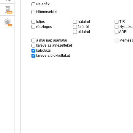
Paletták:
Hőmérséklet:
teljes
hátulról
TIR
részleges
felülről
Nyilatkoz
oldalról
ADR
a mai nap ajánlatai
Mentés 
kivéve az átnézetteket
kabotázs
kivéve a blokkoltakat