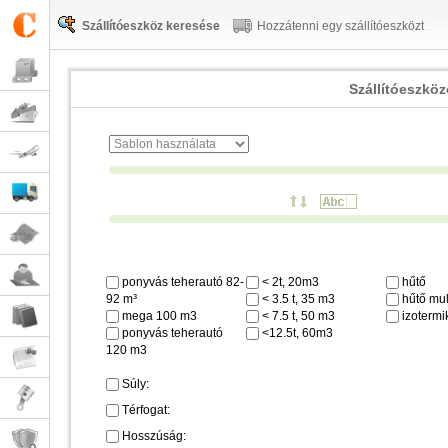
Szállítóeszköz keresése
Hozzátenni egy szállítóeszközt
Szállítóeszkö
ponyvás teherautó 82-
< 2t, 20m3
hűtő
92 m³
< 3.5 t, 35 m3
hűtő mul
mega 100 m3
< 7.5 t, 50 m3
izotermi
ponyvás teherautó
<12.5t, 60m3
120 m3
Súly:
Térfogat:
Hosszúság: