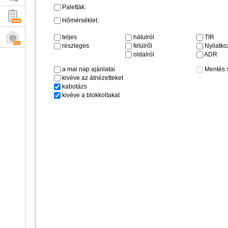
Paletták:
Hőmérséklet:
teljes
hátulról
TIR
részleges
felülről
Nyilatkoz
oldalról
ADR
a mai nap ajánlatai
Mentés 
kivéve az átnézetteket
kabotázs
kivéve a blokkoltakat