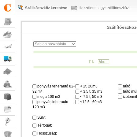
Szállítóeszköz keresése
Hozzátenni egy szállítóeszközt
Szállítóeszkö
ponyvás teherautó 82-
< 2t, 20m3
hűtő
92 m³
< 3.5 t, 35 m3
hűtő mul
mega 100 m3
< 7.5 t, 50 m3
izotermi
ponyvás teherautó
<12.5t, 60m3
120 m3
Súly:
Térfogat:
Hosszúság: