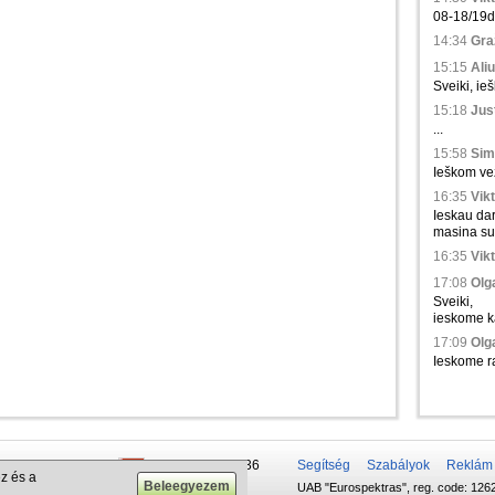
08-18/19d.,
14:34
Gra
15:15
Aliu
Sveiki, ie
15:18
Just
...
15:58
Sim
Ieškom vež
16:35
Vikt
Ieskau da
masina su 
16:35
Vikt
17:08
Olga
Sveiki,
ieskome ka
17:09
Olga
Ieskome ra
 50 337-20-47
+375 29 679-1236
Segítség
Szabályok
Reklám
z és a
UAB "Eurospektras", reg. code: 1262
732-083-262
+372 610-42-29
.