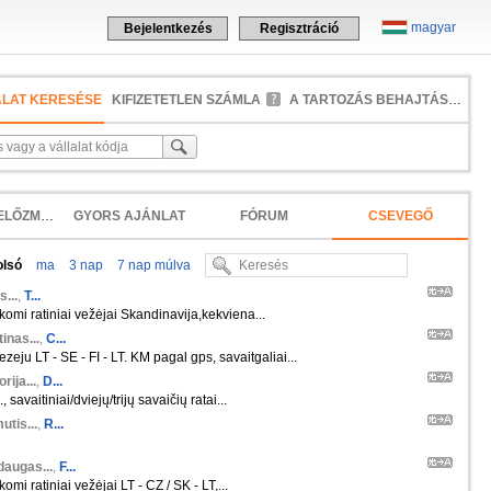
magyar
Bejelentkezés
Regisztráció
ALAT KERESÉSE
KIFIZETETLEN SZÁMLA
A TARTOZÁS BEHAJTÁSA
KERESÉSI ELŐZMÉNYEK
GYORS AJÁNLAT
FÓRUM
CSEVEGŐ
olsó
ma
3 nap
7 nap múlva
s...
,
T...
škomi ratiniai vežėjai Skandinavija,kekviena...
inas...
,
C...
zeju LT - SE - FI - LT. KM pagal gps, savaitgaliai...
orija...
,
D...
 savaitiniai/dviejų/trijų savaičių ratai...
tis...
,
R...
daugas...
,
F...
komi ratiniai vežėjai LT - CZ / SK - LT,...