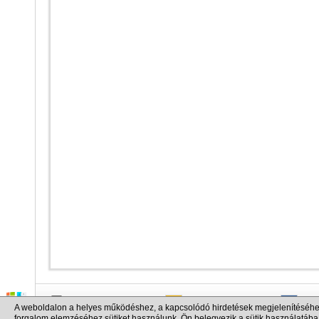
info@cargo.lt
+370 655 17777
+380
A weboldalon a helyes működéshez, a kapcsolódó hirdetések megjelenítéséhe
+371 258 92085
+48 
forgalom elemzéséhez sütiket használunk. Ön belegyezik a sütik használatába