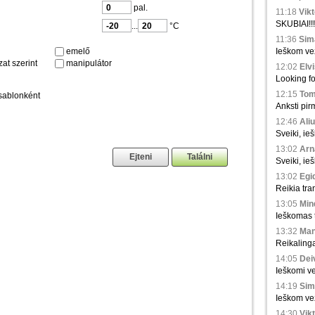
pal.
11:18
Vikt
SKUBIAI!!!
...
°C
11:36
Sima
emelő
Ieškom vež
at szerint
manipulátor
12:02
Elvi
Looking fo
12:15
Tom
sablonként
Anksti pir
12:46
Aliu
Sveiki, ie
13:02
Arna
Sveiki, ie
13:02
Egid
Reikia tra
13:05
Min
Ieškomas tr
13:32
Man
Reikaling
14:05
Deiv
Ieškomi ve
14:19
Sim
Ieškom vež
14:30
Vikt