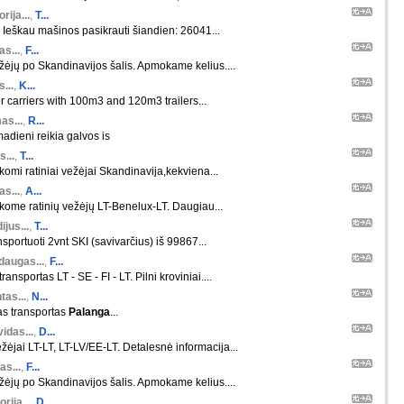
orija...
,
T...
 Ieškau mašinos pasikrauti šiandien: 26041...
s...
,
F...
ėjų po Skandinavijos šalis. Apmokame kelius....
s...
,
K...
r carriers with 100m3 and 120m3 trailers...
as...
,
R...
madieni reikia galvos is
s...
,
T...
škomi ratiniai vežėjai Skandinavija,kekviena...
s...
,
A...
škome ratinių vežėjų LT-Benelux-LT. Daugiau...
ijus...
,
T...
nsportuoti 2vnt SKI (savivarčius) iš 99867...
daugas...
,
F...
ansportas LT - SE - FI - LT. Pilni kroviniai....
tas...
,
N...
as transportas
Palanga
...
idas...
,
D...
žėjai LT-LT, LT-LV/EE-LT. Detalesnė informacija...
as...
,
F...
ėjų po Skandinavijos šalis. Apmokame kelius....
orija...
,
D...