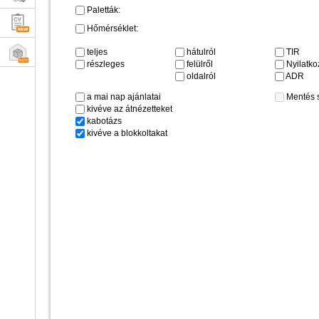
Paletták:
Hőmérséklet:
teljes
hátulról
TIR
részleges
felülről
Nyilatkoz
oldalról
ADR
a mai nap ajánlatai
Mentés 
kivéve az átnézetteket
kabotázs
kivéve a blokkoltakat