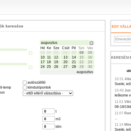
zök keresése
EGY VÁLL
augusztus
Hé
Ke
Sze
Csüt
Pé
Szo
Vas
03
04
05
06
07
08
09
10
11
12
13
14
15
16
17
18
19
20
21
22
23
24
25
26
27
28
29
30
ut
augusztus
10:31
Aliu
autószállító
Sveiki, ie
ti-temp
kiindulópontok
10:40
Just
kus
Ieškome ve
11:01
Vikt
08-18/19d.,
t
11:07
Ramu
...
m3
11:14
Min
ldm
Sveiki, ieš