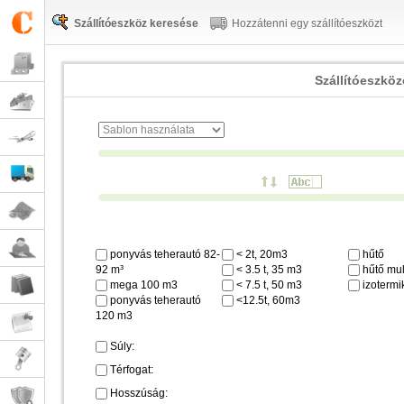
Szállítóeszköz keresése
Hozzátenni egy szállítóeszközt
Szállítóeszkö
ponyvás teherautó 82-
< 2t, 20m3
hűtő
92 m³
< 3.5 t, 35 m3
hűtő mul
mega 100 m3
< 7.5 t, 50 m3
izotermi
ponyvás teherautó
<12.5t, 60m3
120 m3
Súly:
Térfogat:
Hosszúság: