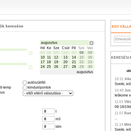
zök keresése
EGY VÁLL
augusztus
Hé
Ke
Sze
Csüt
Pé
Szo
Vas
03
04
05
06
07
08
09
10
11
12
13
14
15
16
17
18
19
20
21
22
23
24
25
26
27
28
29
30
ut
augusztus
10:31
Aliu
autószállító
Sveiki, ie
ti-temp
kiindulópontok
10:40
Just
kus
Ieškome ve
11:01
Vikt
08-18/19d.,
t
11:07
Ramu
...
m3
11:14
Min
ldm
Sveiki, ieš