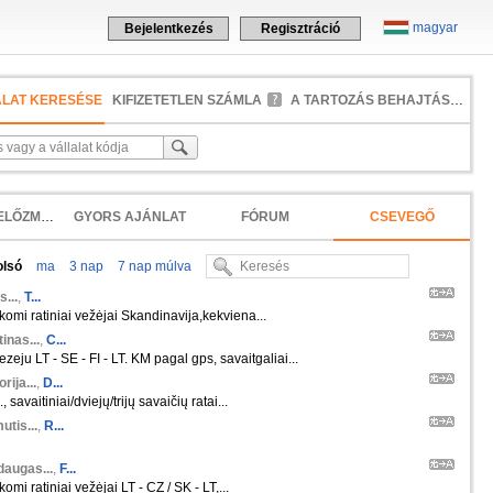
magyar
Bejelentkezés
Regisztráció
ALAT KERESÉSE
KIFIZETETLEN SZÁMLA
A TARTOZÁS BEHAJTÁSA
KERESÉSI ELŐZMÉNYEK
GYORS AJÁNLAT
FÓRUM
CSEVEGŐ
olsó
ma
3 nap
7 nap múlva
s...
,
T...
škomi ratiniai vežėjai Skandinavija,kekviena...
inas...
,
C...
zeju LT - SE - FI - LT. KM pagal gps, savaitgaliai...
orija...
,
D...
 savaitiniai/dviejų/trijų savaičių ratai...
tis...
,
R...
daugas...
,
F...
komi ratiniai vežėjai LT - CZ / SK - LT,...