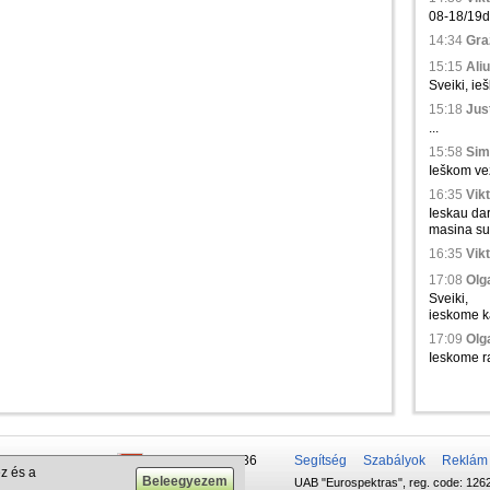
08-18/19d.,
14:34
Gra
15:15
Aliu
Sveiki, ie
15:18
Just
...
15:58
Sim
Ieškom vež
16:35
Vikt
Ieskau da
masina su 
16:35
Vikt
17:08
Olga
Sveiki,
ieskome ka
17:09
Olga
Ieskome ra
 50 337-20-47
+375 29 679-1236
Segítség
Szabályok
Reklám
z és a
UAB "Eurospektras", reg. code: 1262
732-083-262
+372 610-42-29
.