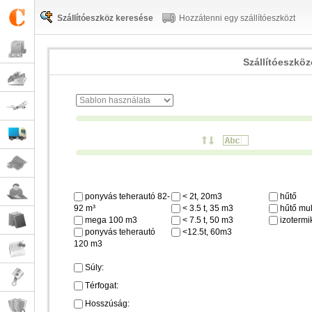
Szállítóeszköz keresése
Hozzátenni egy szállítóeszközt
Szállítóeszkö
ponyvás teherautó 82-
< 2t, 20m3
hűtő
92 m³
< 3.5 t, 35 m3
hűtő mul
mega 100 m3
< 7.5 t, 50 m3
izotermi
ponyvás teherautó
<12.5t, 60m3
120 m3
Súly:
Térfogat:
Hosszúság: