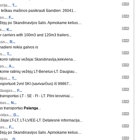
orija...
,
T...
 Ieškau mašinos pasikrauti šiandien: 26041...
s...
,
F...
ėjų po Skandinavijos šalis. Apmokame kelius....
s...
,
K...
r carriers with 100m3 and 120m3 trailers...
as...
,
R...
madieni reikia galvos is
s...
,
T...
škomi ratiniai vežėjai Skandinavija,kekviena...
s...
,
A...
škome ratinių vežėjų LT-Benelux-LT. Daugiau...
ijus...
,
T...
nsportuoti 2vnt SKI (savivarčius) iš 99867...
daugas...
,
F...
ansportas LT - SE - FI - LT. Pilni kroviniai....
tas...
,
N...
as transportas
Palanga
...
idas...
,
D...
žėjai LT-LT, LT-LV/EE-LT. Detalesnė informacija...
as...
,
F...
ėjų po Skandinavijos šalis. Apmokame kelius....
orija...
,
D...