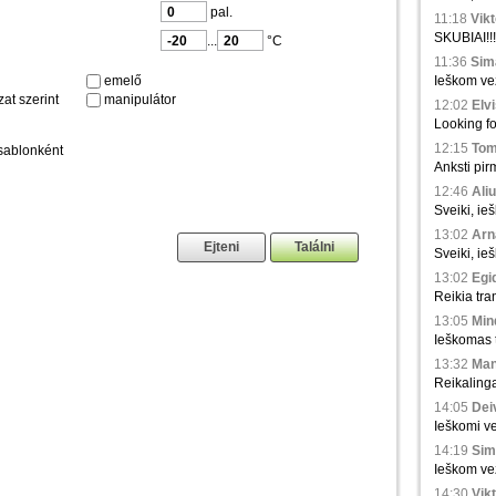
pal.
11:18
Vikt
SKUBIAI!!!
...
°C
11:36
Sima
emelő
Ieškom vež
at szerint
manipulátor
12:02
Elvi
Looking fo
12:15
Tom
sablonként
Anksti pir
12:46
Aliu
Sveiki, ie
13:02
Arna
Sveiki, ie
13:02
Egid
Reikia tra
13:05
Min
Ieškomas tr
13:32
Man
Reikaling
14:05
Deiv
Ieškomi ve
14:19
Sim
Ieškom vež
14:30
Vikt