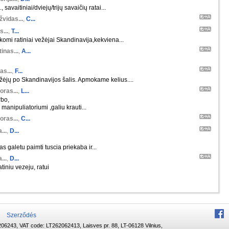
 savaitiniai/dviejų/trijų savaičių ratai...
žvidas...
,
C...
s...
,
T...
škomi ratiniai vežėjai Skandinavija,kekviena...
inas...
,
A...
as...
,
F...
ėjų po Skandinavijos šalis. Apmokame kelius....
oras...
,
L...
rbo,
manipuliatoriumi ,galiu krauti...
oras...
,
C...
...
,
D...
s galetu paimti tuscia priekaba ir...
...
,
D...
tiniu vezeju, ratui
Szerződés
06243, VAT code: LT262062413, Laisves pr. 88, LT-06128 Vilnius,