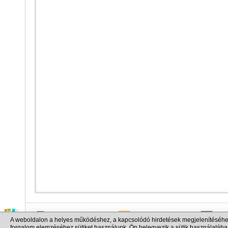
info@cargo.lt
+370 655 17777
+380
A weboldalon a helyes működéshez, a kapcsolódó hirdetések megjelenítéséhe
+371 258 92085
+48 
forgalom elemzéséhez sütiket használunk. Ön belegyezik a sütik használatába