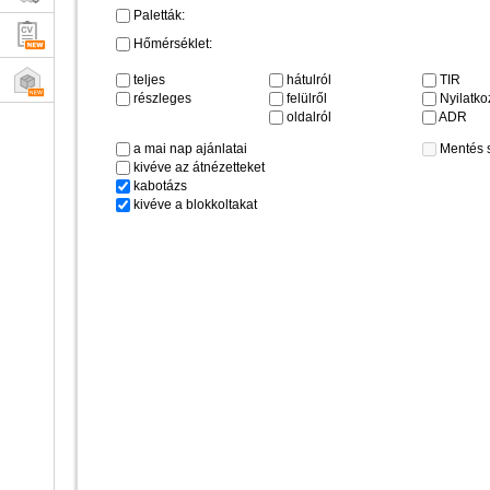
Paletták:
Hőmérséklet:
teljes
hátulról
TIR
részleges
felülről
Nyilatkoz
oldalról
ADR
a mai nap ajánlatai
Mentés 
kivéve az átnézetteket
kabotázs
kivéve a blokkoltakat