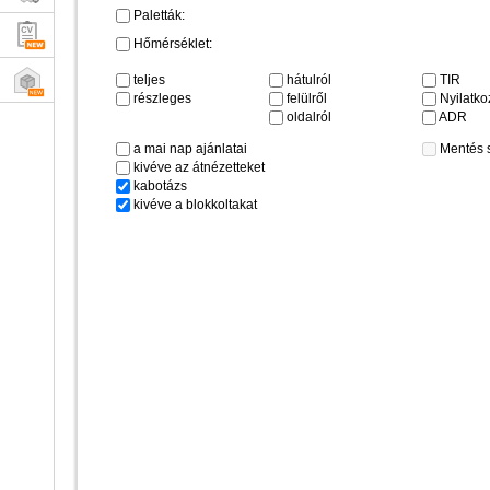
Paletták:
Hőmérséklet:
teljes
hátulról
TIR
részleges
felülről
Nyilatkoz
oldalról
ADR
a mai nap ajánlatai
Mentés 
kivéve az átnézetteket
kabotázs
kivéve a blokkoltakat