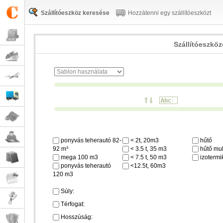
Szállítóeszköz keresése
Hozzátenni egy szállítóeszközt
Szállítóeszkö
ponyvás teherautó 82-
< 2t, 20m3
hűtő
92 m³
< 3.5 t, 35 m3
hűtő mul
mega 100 m3
< 7.5 t, 50 m3
izotermi
ponyvás teherautó
<12.5t, 60m3
120 m3
Súly:
Térfogat:
Hosszúság: