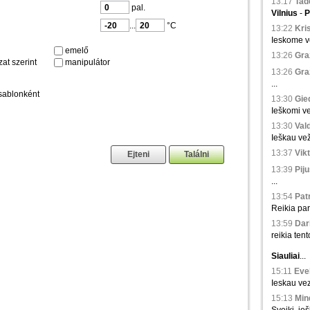
13:17
Tad
pal.
Vilnius
-
P
...
°C
13:22
Kris
Ieskome ve
emelő
13:26
Gra
at szerint
manipulátor
13:26
Gra
...
sablonként
13:30
Gied
Ieškomi ve
13:30
Val
Ieškau vež
13:37
Vikt
13:39
Piju
...
13:54
Patr
Reikia par
13:59
Dari
reikia tento
Siauliai
...
15:11
Evel
Ieskau vez
15:13
Min