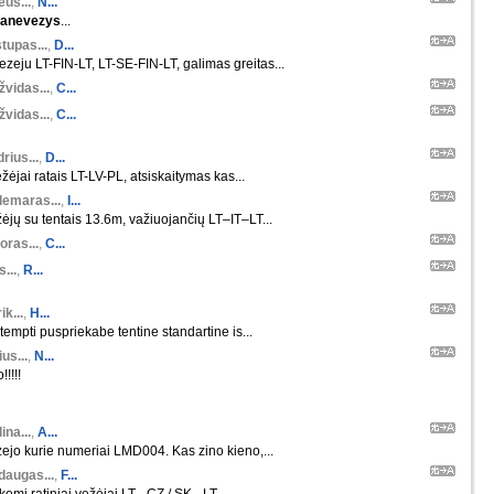
euš...
,
N...
anevezys
...
tupas...
,
D...
zeju LT-FIN-LT, LT-SE-FIN-LT, galimas greitas...
žvidas...
,
C...
žvidas...
,
C...
rius...
,
D...
žėjai ratais LT-LV-PL, atsiskaitymas kas...
demaras...
,
I...
ėjų su tentais 13.6m, važiuojančių LT–IT–LT...
oras...
,
C...
s...
,
R...
ik...
,
H...
tempti puspriekabe tentine standartine is...
us...
,
N...
!!!!!
ina...
,
A...
ejo kurie numeriai LMD004. Kas zino kieno,...
daugas...
,
F...