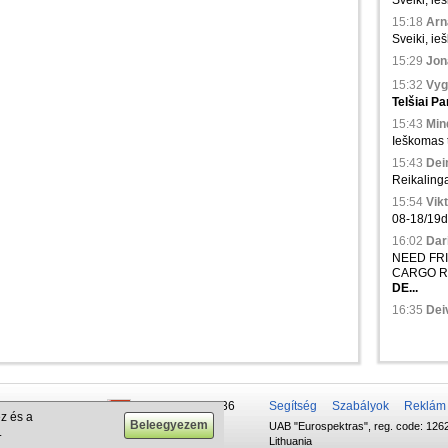
Sveiki, ieš
15:18
Arna
Sveiki, ie
15:29
Jona
15:32
Vyg
Telšiai
Pa
15:43
Min
Ieškomas tr
15:43
Dei
Reikalinga
15:54
Vikt
08-18/19d.,
16:02
Dari
NEED FRIG
CARGO R
DE...
16:35
Deiv
 50 337-20-47
+375 29 679-1236
Segítség
Szabályok
Reklám
z és a
UAB "Eurospektras", reg. code: 1262
732-083-262
+372 610-42-29
.
Lithuania