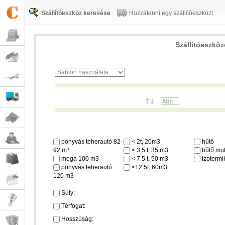
Szállítóeszköz keresése
Hozzátenni egy szállítóeszközt
Szállítóeszkö
ponyvás teherautó 82-
< 2t, 20m3
hűtő
92 m³
< 3.5 t, 35 m3
hűtő mul
mega 100 m3
< 7.5 t, 50 m3
izotermi
ponyvás teherautó
<12.5t, 60m3
120 m3
Súly:
Térfogat:
Hosszúság: