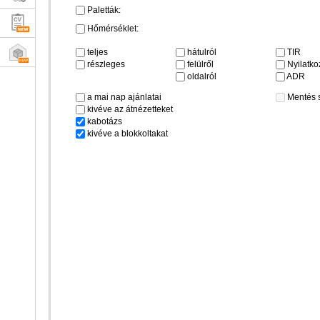
Paletták:
Hőmérséklet:
teljes
hátulról
TIR
részleges
felülről
Nyilatkoz
oldalról
ADR
a mai nap ajánlatai
Mentés 
kivéve az átnézetteket
kabotázs
kivéve a blokkoltakat