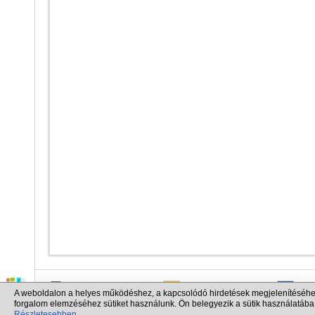
info@cargo.lt
+370 655 17777
+380
A weboldalon a helyes működéshez, a kapcsolódó hirdetések megjelenítéséhe
+371 258 92085
+48 
forgalom elemzéséhez sütiket használunk. Ön belegyezik a sütik használatába
Részletesebben