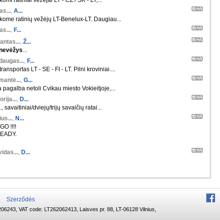
komi ratiniai vežėjai LT - CZ / SK - LT,...
s...
,
A...
škome ratinių vežėjų LT-Benelux-LT. Daugiau...
s...
,
F...
antas...
,
Ž...
nevėžys
...
daugas...
,
F...
ansportas LT - SE - FI - LT. Pilni kroviniai....
mantė...
,
G...
 pagalba netoli Cvikau miesto Vokieitjoje,...
orija...
,
D...
 savaitiniai/dviejų/trijų savaičių ratai...
us...
,
N...
O !!!!
EADY.
idas...
,
D...
Szerződés
06243, VAT code: LT262062413, Laisves pr. 88, LT-06128 Vilnius,