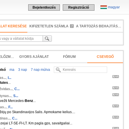
magyar
Bejelentkezés
Regisztráció
ALAT KERESÉSE
KIFIZETETLEN SZÁMLA
A TARTOZÁS BEHAJTÁSA
KERESÉSI ELŐZMÉNYEK
GYORS AJÁNLAT
FÓRUM
CSEVEGŐ
olsó
ma
3 nap
7 nap múlva
s...
,
I...
ilutes
...
vidas...
,
C...
ynas...
,
S...
rvežti Mercedes-
Benz
...
as...
,
F...
ėjų po Skandinavijos šalis. Apmokame kelius....
inas...
,
C...
zejai LT-SE-FI-LT. Km pagla gps, savaitgaliai...