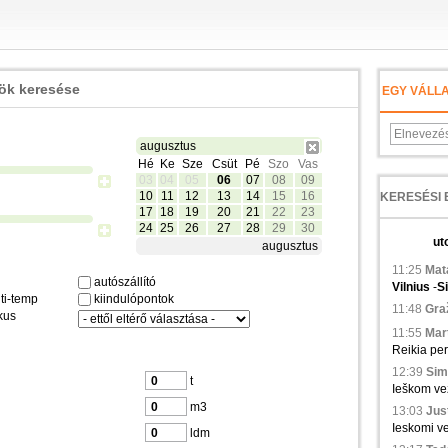
zök keresése
EGY VÁLL
augusztus
Hé
Ke
Sze
Csüt
Pé
Szo
Vas
03
04
05
06
07
08
09
10
11
12
13
14
15
16
17
18
19
20
21
22
23
24
25
26
27
28
29
30
ut
augusztus
11:25
Mata
autószállító
Vilnius
-
S
ti-temp
kiindulópontok
11:48
Graž
kus
11:55
Mart
Reikia pe
12:39
Sim
t
Ieškom vež
m3
13:03
Just
Ieskomi ve
ldm