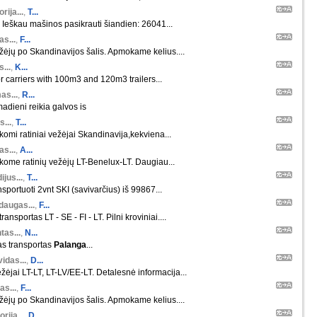
orija...
,
T...
 Ieškau mašinos pasikrauti šiandien: 26041...
s...
,
F...
ėjų po Skandinavijos šalis. Apmokame kelius....
s...
,
K...
r carriers with 100m3 and 120m3 trailers...
as...
,
R...
madieni reikia galvos is
s...
,
T...
škomi ratiniai vežėjai Skandinavija,kekviena...
s...
,
A...
škome ratinių vežėjų LT-Benelux-LT. Daugiau...
ijus...
,
T...
nsportuoti 2vnt SKI (savivarčius) iš 99867...
daugas...
,
F...
ansportas LT - SE - FI - LT. Pilni kroviniai....
tas...
,
N...
as transportas
Palanga
...
idas...
,
D...
žėjai LT-LT, LT-LV/EE-LT. Detalesnė informacija...
as...
,
F...
ėjų po Skandinavijos šalis. Apmokame kelius....
orija...
,
D...