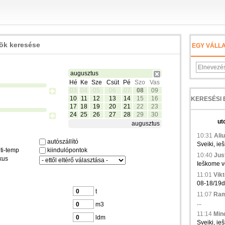
zök keresése
EGY VÁLL
augusztus
Hé
Ke
Sze
Csüt
Pé
Szo
Vas
03
04
05
06
07
08
09
10
11
12
13
14
15
16
17
18
19
20
21
22
23
24
25
26
27
28
29
30
ut
augusztus
10:31
Aliu
autószállító
Sveiki, ie
ti-temp
kiindulópontok
10:40
Just
kus
Ieškome ve
11:01
Vikt
08-18/19d.,
t
11:07
Ramu
...
m3
11:14
Min
ldm
Sveiki, ieš