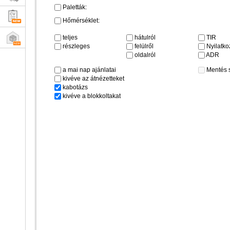
Paletták:
Hőmérséklet:
teljes
hátulról
TIR
részleges
felülről
Nyilatkoz
oldalról
ADR
a mai nap ajánlatai
Mentés 
kivéve az átnézetteket
kabotázs
kivéve a blokkoltakat