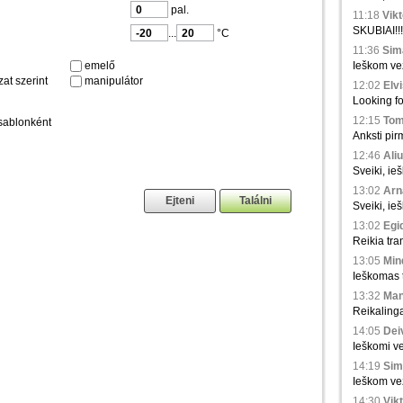
pal.
11:18
Vikt
SKUBIAI!!!
...
°C
11:36
Sima
emelő
Ieškom vež
at szerint
manipulátor
12:02
Elvi
Looking fo
12:15
Tom
sablonként
Anksti pir
12:46
Aliu
Sveiki, ie
13:02
Arna
Sveiki, ie
13:02
Egid
Reikia tra
13:05
Min
Ieškomas tr
13:32
Man
Reikaling
14:05
Deiv
Ieškomi ve
14:19
Sim
Ieškom vež
14:30
Vikt