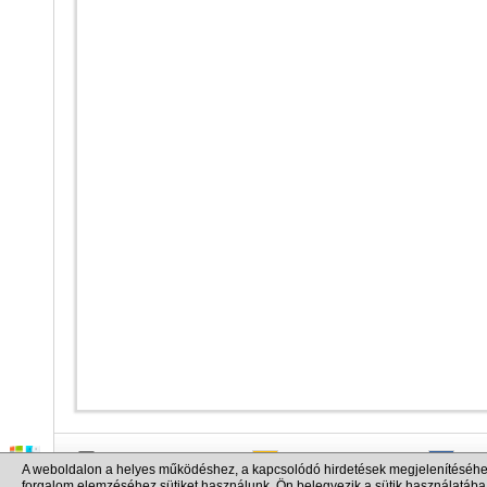
info@cargo.lt
+370 655 17777
+380
A weboldalon a helyes működéshez, a kapcsolódó hirdetések megjelenítéséhe
+371 258 92085
+48 
forgalom elemzéséhez sütiket használunk. Ön belegyezik a sütik használatába