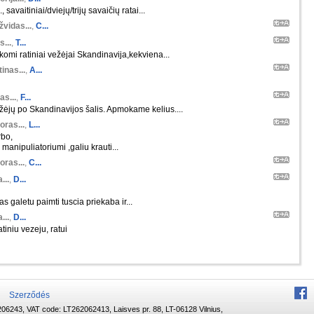
 savaitiniai/dviejų/trijų savaičių ratai...
žvidas...
,
C...
s...
,
T...
škomi ratiniai vežėjai Skandinavija,kekviena...
inas...
,
A...
as...
,
F...
ėjų po Skandinavijos šalis. Apmokame kelius....
oras...
,
L...
rbo,
manipuliatoriumi ,galiu krauti...
oras...
,
C...
...
,
D...
s galetu paimti tuscia priekaba ir...
...
,
D...
tiniu vezeju, ratui
Szerződés
06243, VAT code: LT262062413, Laisves pr. 88, LT-06128 Vilnius,