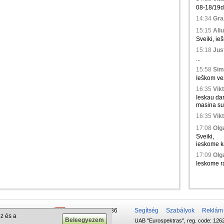
08-18/19d.,
14:34
Gra
15:15
Aliu
Sveiki, ie
15:18
Just
...
15:58
Sim
Ieškom vež
16:35
Vikt
Ieskau da
masina su 
16:35
Vikt
17:08
Olga
Sveiki,
ieskome ka
17:09
Olga
Ieskome ra
 50 337-20-47
+375 29 679-1236
Segítség
Szabályok
Reklám
z és a
UAB "Eurospektras", reg. code: 1262
732-083-262
+372 610-42-29
.