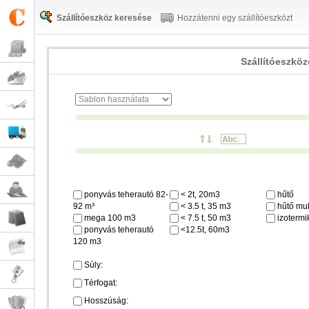
Szállítóeszköz keresése
Hozzátenni egy szállítóeszközt
Szállítóeszkö
ponyvás teherautó 82-
< 2t, 20m3
hűtő
92 m³
< 3.5 t, 35 m3
hűtő mul
mega 100 m3
< 7.5 t, 50 m3
izotermi
ponyvás teherautó
<12.5t, 60m3
120 m3
Súly:
Térfogat:
Hosszúság: