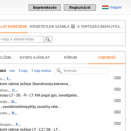
magyar
Bejelentkezés
Regisztráció
ALAT KERESÉSE
KIFIZETETLEN SZÁMLA
A TARTOZÁS BEHAJTÁSA
KERESÉSI ELŐZMÉNYEK
GYORS AJÁNLAT
FÓRUM
CSEVEGŐ
olsó
ma
3 nap
7 nap múlva
s...
,
T...
škomi ratiniai vežėjai Skandinavija,kekviena...
inas...
,
C...
zeju LT - SE - FI - LT. KM pagal gps, savaitgaliai...
orija...
,
D...
 savaitiniai/dviejų/trijų savaičių ratai...
tis...
,
R...
daugas...
,
F...
komi ratiniai vežėjai LT - CZ / SK - LT,...