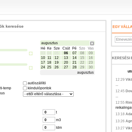
zök keresése
EGY VÁLL
augusztus
Hé
Ke
Sze
Csüt
Pé
Szo
Vas
03
04
05
06
07
08
09
10
11
12
13
14
15
16
17
18
19
20
21
22
23
24
25
26
27
28
29
30
ut
augusztus
12:29
Vikt
autószállító
...
ti-temp
kiindulópontok
12:45
Dov
kus
...
12:55
Rim
reikalinga
t
13:18
Ada
m3
13:26
Agn
ldm
13:27
Vikt