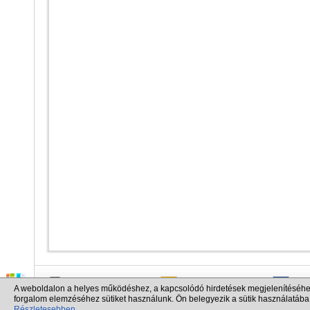
info@cargo.lt
+370 655 17777
+380
A weboldalon a helyes működéshez, a kapcsolódó hirdetések megjelenítéséhe
+371 258 92085
+48 
forgalom elemzéséhez sütiket használunk. Ön belegyezik a sütik használatába
Részletesebben