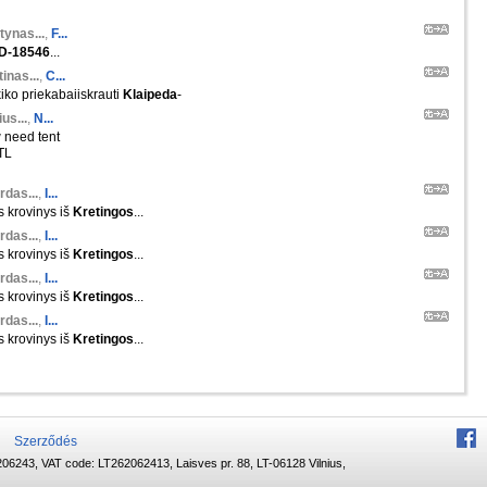
tynas...
,
F...
D-18546
...
inas...
,
C...
kiko priekabaiiskrauti
Klaipeda
-
us...
,
N...
need tent
FTL
rdas...
,
I...
s krovinys iš
Kretingos
...
rdas...
,
I...
s krovinys iš
Kretingos
...
rdas...
,
I...
s krovinys iš
Kretingos
...
rdas...
,
I...
s krovinys iš
Kretingos
...
Szerződés
06243, VAT code: LT262062413, Laisves pr. 88, LT-06128 Vilnius,