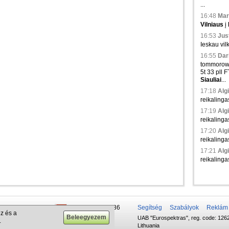
...
16:48
Mar
Vilniaus
į
16:53
Just
Ieskau vil
16:55
Dari
tommorow 
5t 33 pll 
Siauliai
...
17:18
Algi
reikalinga
17:19
Algi
reikalinga
17:20
Algi
reikalinga
17:21
Algi
reikalinga
 50 337-20-47
+375 29 679-1236
Segítség
Szabályok
Reklám
z és a
UAB "Eurospektras", reg. code: 1262
732-083-262
+372 610-42-29
.
Lithuania