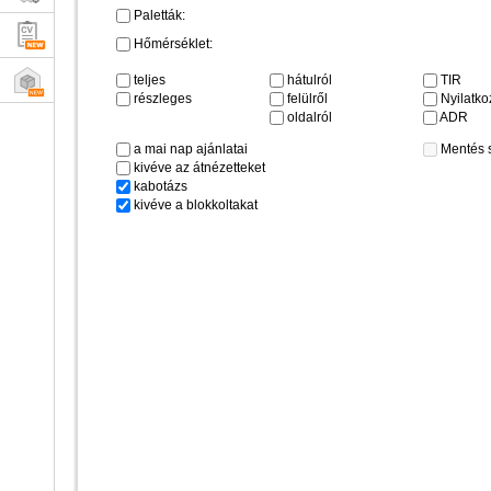
Paletták:
Hőmérséklet:
teljes
hátulról
TIR
részleges
felülről
Nyilatkoz
oldalról
ADR
a mai nap ajánlatai
Mentés 
kivéve az átnézetteket
kabotázs
kivéve a blokkoltakat