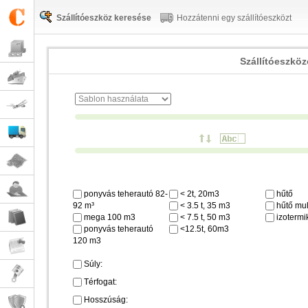
Szállítóeszköz keresése
Hozzátenni egy szállítóeszközt
Szállítóeszkö
ponyvás teherautó 82-
< 2t, 20m3
hűtő
92 m³
< 3.5 t, 35 m3
hűtő mul
mega 100 m3
< 7.5 t, 50 m3
izotermi
ponyvás teherautó
<12.5t, 60m3
120 m3
Súly:
Térfogat:
Hosszúság: