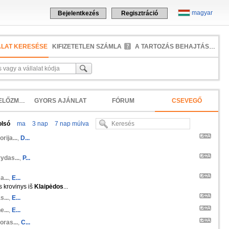
magyar
Bejelentkezés
Regisztráció
ALAT KERESÉSE
KIFIZETETLEN SZÁMLA
A TARTOZÁS BEHAJTÁSA
KERESÉSI ELŐZMÉNYEK
GYORS AJÁNLAT
FÓRUM
CSEVEGŐ
olsó
ma
3 nap
7 nap múlva
orija...
,
D...
ydas...
,
P...
a...
,
E...
s krovinys iš
Klaipėdos
...
s...
,
E...
e...
,
E...
oras...
,
C...