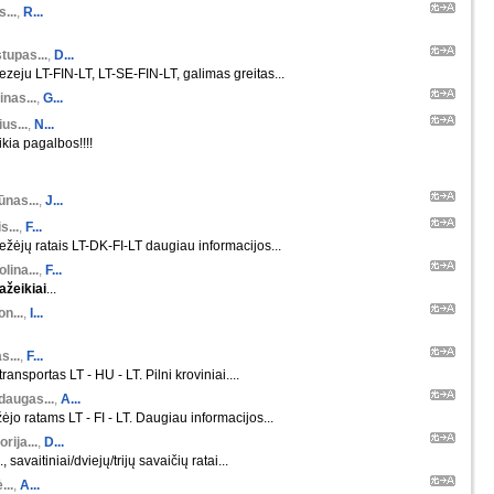
s...
,
R...
tupas...
,
D...
zeju LT-FIN-LT, LT-SE-FIN-LT, galimas greitas...
nas...
,
G...
us...
,
N...
ikia pagalbos!!!!
ūnas...
,
J...
s...
,
F...
žėjų ratais LT-DK-FI-LT daugiau informacijos...
lina...
,
F...
ažeikiai
...
n...
,
I...
s...
,
F...
ansportas LT - HU - LT. Pilni kroviniai....
daugas...
,
A...
ėjo ratams LT - FI - LT. Daugiau informacijos...
orija...
,
D...
 savaitiniai/dviejų/trijų savaičių ratai...
...
,
A...