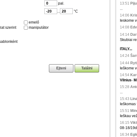
pal.
13:51
Piju
...
...
°C
14:06
Kris
Ieskome ve
emelő
14:08
Edvi
at szerint
manipulátor
14:14
Dari
Skubiai re
sablonként
ITALY...
14:24
Šar
14:44
Ryti
Ieškome ve
14:54
Karo
Vilnius
-
M
15:28
Anto
...
15:43
Lina
Ieškomas tr
15:51
Min
Ieškau vež
16:15
Vikt
08-18/19d.,
16:34
Eglė