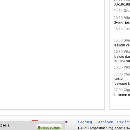
08-18/19d.,
14:34
Gra
15:15
Aliu
Sveiki, ie
15:18
Just
...
15:58
Sim
Ieškom vež
16:35
Vikt
Ieskau da
masina su 
16:35
Vikt
17:08
Olga
Sveiki,
ieskome ka
17:09
Olga
Ieskome ra
 50 337-20-47
+375 29 679-1236
Segítség
Szabályok
Reklám
z és a
UAB "Eurospektras", reg. code: 1262
732-083-262
+372 610-42-29
.