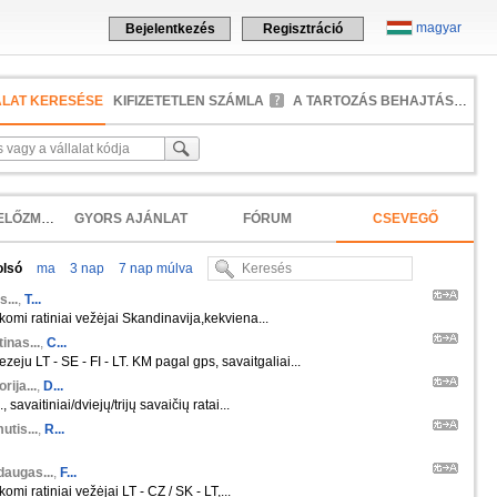
magyar
Bejelentkezés
Regisztráció
ALAT KERESÉSE
KIFIZETETLEN SZÁMLA
A TARTOZÁS BEHAJTÁSA
KERESÉSI ELŐZMÉNYEK
GYORS AJÁNLAT
FÓRUM
CSEVEGŐ
olsó
ma
3 nap
7 nap múlva
s...
,
T...
škomi ratiniai vežėjai Skandinavija,kekviena...
inas...
,
C...
zeju LT - SE - FI - LT. KM pagal gps, savaitgaliai...
orija...
,
D...
 savaitiniai/dviejų/trijų savaičių ratai...
tis...
,
R...
daugas...
,
F...
komi ratiniai vežėjai LT - CZ / SK - LT,...