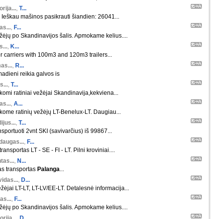
orija...
,
T...
 Ieškau mašinos pasikrauti šiandien: 26041...
s...
,
F...
ėjų po Skandinavijos šalis. Apmokame kelius....
s...
,
K...
r carriers with 100m3 and 120m3 trailers...
as...
,
R...
madieni reikia galvos is
s...
,
T...
škomi ratiniai vežėjai Skandinavija,kekviena...
s...
,
A...
škome ratinių vežėjų LT-Benelux-LT. Daugiau...
ijus...
,
T...
nsportuoti 2vnt SKI (savivarčius) iš 99867...
daugas...
,
F...
ansportas LT - SE - FI - LT. Pilni kroviniai....
tas...
,
N...
as transportas
Palanga
...
idas...
,
D...
žėjai LT-LT, LT-LV/EE-LT. Detalesnė informacija...
as...
,
F...
ėjų po Skandinavijos šalis. Apmokame kelius....
orija...
,
D...