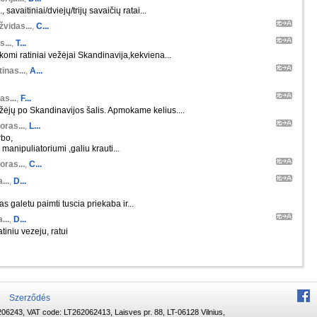
 savaitiniai/dviejų/trijų savaičių ratai...
žvidas...
,
C...
s...
,
T...
škomi ratiniai vežėjai Skandinavija,kekviena...
inas...
,
A...
as...
,
F...
ėjų po Skandinavijos šalis. Apmokame kelius....
oras...
,
L...
rbo,
manipuliatoriumi ,galiu krauti...
oras...
,
C...
...
,
D...
s galetu paimti tuscia priekaba ir...
...
,
D...
tiniu vezeju, ratui
Szerződés
06243, VAT code: LT262062413, Laisves pr. 88, LT-06128 Vilnius,