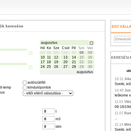
zök keresése
EGY VÁLL
augusztus
Hé
Ke
Sze
Csüt
Pé
Szo
Vas
03
04
05
06
07
08
09
10
11
12
13
14
15
16
17
18
19
20
21
22
23
24
25
26
27
28
29
30
ut
augusztus
10:31
Aliu
autószállító
Sveiki, ie
ti-temp
kiindulópontok
10:40
Just
kus
Ieškome ve
11:01
Vikt
08-18/19d.,
t
11:07
Ramu
...
m3
11:14
Min
ldm
Sveiki, ieš