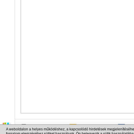
info@cargo.lt
+370 655 17777
+380
A weboldalon a helyes működéshez, a kapcsolódó hirdetések megjelenítéséhe
+371 258 92085
+48 
forgalom elemzéséhez sütiket használunk. Ön belegyezik a sütik használatába