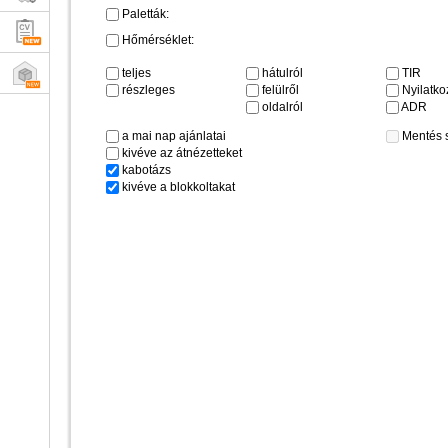
Paletták:
Hőmérséklet:
teljes
hátulról
TIR
részleges
felülről
Nyilatkoz
oldalról
ADR
a mai nap ajánlatai
Mentés 
kivéve az átnézetteket
kabotázs
kivéve a blokkoltakat