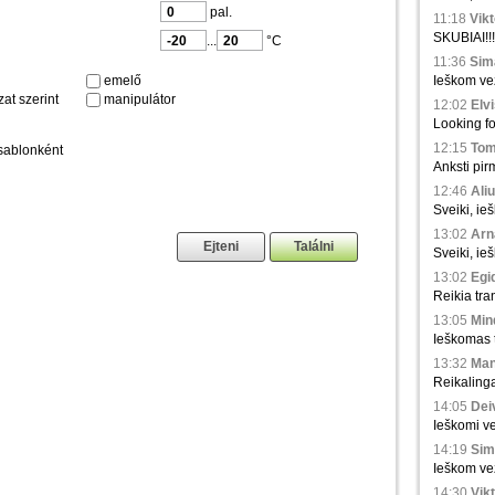
pal.
11:18
Vikt
SKUBIAI!!!
...
°C
11:36
Sima
emelő
Ieškom vež
at szerint
manipulátor
12:02
Elvi
Looking fo
12:15
Tom
sablonként
Anksti pir
12:46
Aliu
Sveiki, ie
13:02
Arna
Sveiki, ie
13:02
Egid
Reikia tra
13:05
Min
Ieškomas tr
13:32
Man
Reikaling
14:05
Deiv
Ieškomi ve
14:19
Sim
Ieškom vež
14:30
Vikt