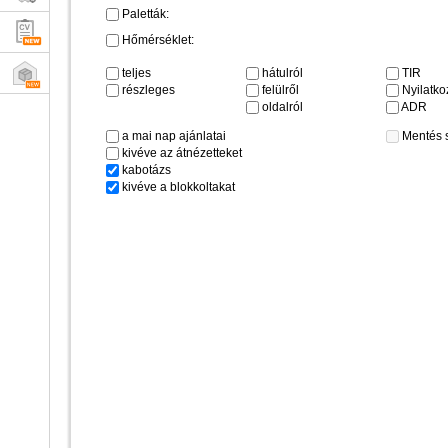
Paletták:
Hőmérséklet:
teljes
hátulról
TIR
részleges
felülről
Nyilatkoz
oldalról
ADR
a mai nap ajánlatai
Mentés 
kivéve az átnézetteket
kabotázs
kivéve a blokkoltakat