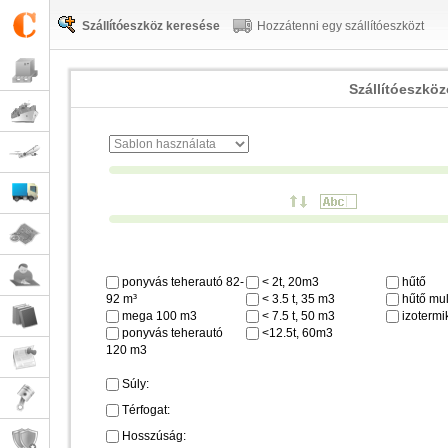
Szállítóeszköz keresése
Hozzátenni egy szállítóeszközt
Szállítóeszkö
ponyvás teherautó 82-
< 2t, 20m3
hűtő
92 m³
< 3.5 t, 35 m3
hűtő mul
mega 100 m3
< 7.5 t, 50 m3
izotermi
ponyvás teherautó
<12.5t, 60m3
120 m3
Súly:
Térfogat:
Hosszúság: