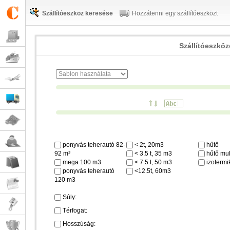
Szállítóeszköz keresése
Hozzátenni egy szállítóeszközt
Szállítóeszkö
ponyvás teherautó 82-
< 2t, 20m3
hűtő
92 m³
< 3.5 t, 35 m3
hűtő mul
mega 100 m3
< 7.5 t, 50 m3
izotermi
ponyvás teherautó
<12.5t, 60m3
120 m3
Súly:
Térfogat:
Hosszúság: