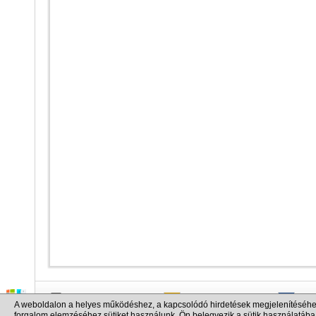
info@cargo.lt
+370 655 17777
+380
A weboldalon a helyes működéshez, a kapcsolódó hirdetések megjelenítéséhe
+371 258 92085
+48 
forgalom elemzéséhez sütiket használunk. Ön belegyezik a sütik használatába