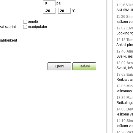
pal.
11:18
Vikt
SKUBIAI!!!
...
°C
11:36
Sima
emelő
Ieškom vež
at szerint
manipulátor
12:02
Elvi
Looking fo
12:15
Tom
sablonként
Anksti pir
12:46
Aliu
Sveiki, ie
13:02
Arna
Sveiki, ie
13:02
Egid
Reikia tra
13:05
Min
Ieškomas tr
13:32
Man
Reikaling
14:05
Deiv
Ieškomi ve
14:19
Sim
Ieškom vež
14:30
Vikt