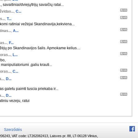
 savaitiniai/dviejų/trijų savaičių ratai...
žvidas...
,
C...
s...
,
T...
škomi ratiniai vežėjai Skandinavija,kekviena...
inas...
,
A...
as...
,
F...
ėjų po Skandinavijos šalis. Apmokame kelius....
oras...
,
L...
rbo,
manipuliatoriumi ,galiu krauti...
oras...
,
C...
...
,
D...
s galetu paimti tuscia priekaba ir...
...
,
D...
tiniu vezeju, ratui
Szerződés
06243, VAT code: LT262062413, Laisves pr. 88, LT-06128 Vilnius,