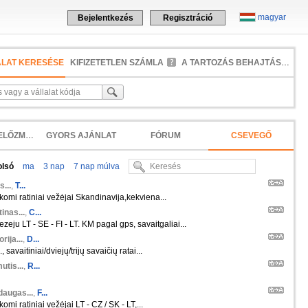
magyar
Bejelentkezés
Regisztráció
ALAT KERESÉSE
KIFIZETETLEN SZÁMLA
A TARTOZÁS BEHAJTÁSA
KERESÉSI ELŐZMÉNYEK
GYORS AJÁNLAT
FÓRUM
CSEVEGŐ
olsó
ma
3 nap
7 nap múlva
s...
,
T...
škomi ratiniai vežėjai Skandinavija,kekviena...
inas...
,
C...
zeju LT - SE - FI - LT. KM pagal gps, savaitgaliai...
orija...
,
D...
 savaitiniai/dviejų/trijų savaičių ratai...
tis...
,
R...
daugas...
,
F...
komi ratiniai vežėjai LT - CZ / SK - LT,...