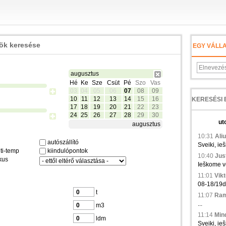
zök keresése
EGY VÁLL
augusztus
Hé
Ke
Sze
Csüt
Pé
Szo
Vas
03
04
05
06
07
08
09
10
11
12
13
14
15
16
17
18
19
20
21
22
23
24
25
26
27
28
29
30
ut
augusztus
10:31
Aliu
autószállító
Sveiki, ie
ti-temp
kiindulópontok
10:40
Just
kus
Ieškome ve
11:01
Vikt
08-18/19d.,
t
11:07
Ramu
...
m3
11:14
Min
ldm
Sveiki, ieš