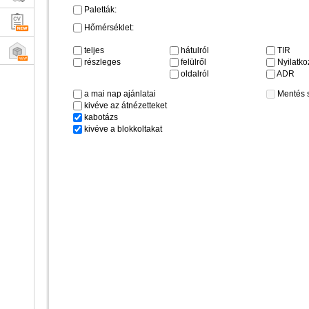
Paletták:
Hőmérséklet:
teljes
hátulról
TIR
részleges
felülről
Nyilatkoz
oldalról
ADR
a mai nap ajánlatai
Mentés 
kivéve az átnézetteket
kabotázs
kivéve a blokkoltakat