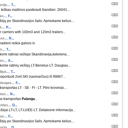
orija...
,
T...
 Ieškau mašinos pasikrauti šiandien: 26041...
s...
,
F...
ėjų po Skandinavijos šalis. Apmokame kelius....
s...
,
K...
r carriers with 100m3 and 120m3 trailers...
as...
,
R...
madieni reikia galvos is
s...
,
T...
škomi ratiniai vežėjai Skandinavija,kekviena...
s...
,
A...
škome ratinių vežėjų LT-Benelux-LT. Daugiau...
ijus...
,
T...
nsportuoti 2vnt SKI (savivarčius) iš 99867...
daugas...
,
F...
ansportas LT - SE - FI - LT. Pilni kroviniai....
tas...
,
N...
as transportas
Palanga
...
idas...
,
D...
žėjai LT-LT, LT-LV/EE-LT. Detalesnė informacija...
as...
,
F...
ėjų po Skandinavijos šalis. Apmokame kelius....
orija...
,
D...