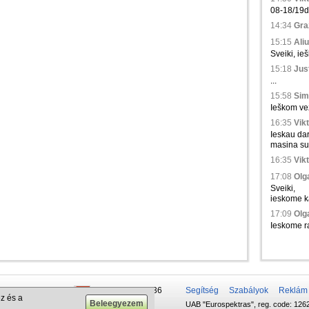
08-18/19d.,
14:34
Gra
15:15
Aliu
Sveiki, ie
15:18
Just
...
15:58
Sim
Ieškom vež
16:35
Vikt
Ieskau da
masina su 
16:35
Vikt
17:08
Olga
Sveiki,
ieskome ka
17:09
Olga
Ieskome ra
 50 337-20-47
+375 29 679-1236
Segítség
Szabályok
Reklám
z és a
UAB "Eurospektras", reg. code: 1262
732-083-262
+372 610-42-29
.