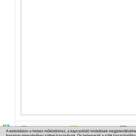
info@cargo.lt
+370 655 17777
+380
A weboldalon a helyes működéshez, a kapcsolódó hirdetések megjelenítéséhe
+371 258 92085
+48 
forgalom elemzéséhez sütiket használunk. Ön belegyezik a sütik használatába