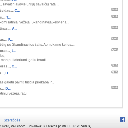
 savaitiniai/dviejų/trijų savaičių ratai...
žvidas...
,
C...
s...
,
T...
škomi ratiniai vežėjai Skandinavija,kekviena...
inas...
,
A...
as...
,
F...
ėjų po Skandinavijos šalis. Apmokame kelius....
oras...
,
L...
rbo,
manipuliatoriumi ,galiu krauti...
oras...
,
C...
...
,
D...
s galetu paimti tuscia priekaba ir...
...
,
D...
tiniu vezeju, ratui
Szerződés
06243, VAT code: LT262062413, Laisves pr. 88, LT-06128 Vilnius,