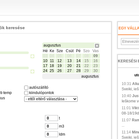
zök keresése
EGY VÁLL
augusztus
Hé
Ke
Sze
Csüt
Pé
Szo
Vas
03
04
05
06
07
08
09
10
11
12
13
14
15
16
17
18
19
20
21
22
23
24
25
26
27
28
29
30
ut
augusztus
10:31
Aliu
autószállító
Sveiki, ie
ti-temp
kiindulópontok
10:40
Just
kus
Ieškome ve
11:01
Vikt
08-18/19d.,
t
11:07
Ramu
...
m3
11:14
Min
ldm
Sveiki, ieš