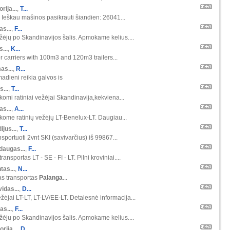
orija...
,
T...
 Ieškau mašinos pasikrauti šiandien: 26041...
s...
,
F...
ėjų po Skandinavijos šalis. Apmokame kelius....
s...
,
K...
r carriers with 100m3 and 120m3 trailers...
as...
,
R...
madieni reikia galvos is
s...
,
T...
škomi ratiniai vežėjai Skandinavija,kekviena...
s...
,
A...
škome ratinių vežėjų LT-Benelux-LT. Daugiau...
ijus...
,
T...
nsportuoti 2vnt SKI (savivarčius) iš 99867...
daugas...
,
F...
ansportas LT - SE - FI - LT. Pilni kroviniai....
tas...
,
N...
as transportas
Palanga
...
idas...
,
D...
žėjai LT-LT, LT-LV/EE-LT. Detalesnė informacija...
as...
,
F...
ėjų po Skandinavijos šalis. Apmokame kelius....
orija...
,
D...