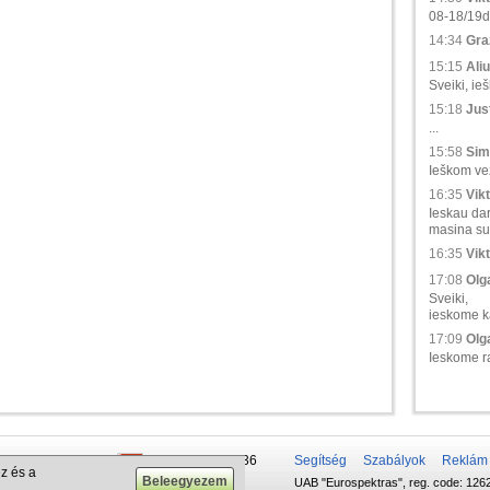
08-18/19d.,
14:34
Gra
15:15
Aliu
Sveiki, ie
15:18
Just
...
15:58
Sim
Ieškom vež
16:35
Vikt
Ieskau da
masina su 
16:35
Vikt
17:08
Olga
Sveiki,
ieskome ka
17:09
Olga
Ieskome ra
 50 337-20-47
+375 29 679-1236
Segítség
Szabályok
Reklám
z és a
UAB "Eurospektras", reg. code: 1262
732-083-262
+372 610-42-29
.