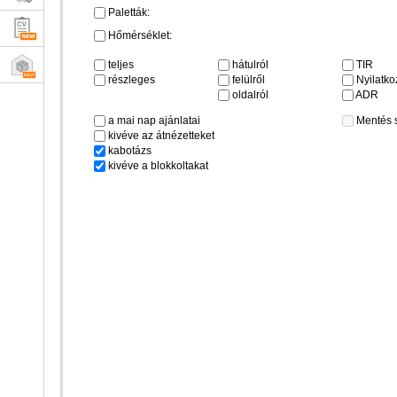
Paletták:
Hőmérséklet:
teljes
hátulról
TIR
részleges
felülről
Nyilatkoz
oldalról
ADR
a mai nap ajánlatai
Mentés 
kivéve az átnézetteket
kabotázs
kivéve a blokkoltakat