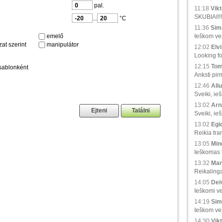
pal.
11:18
Vikt
SKUBIAI!!!
...
°C
11:36
Sima
emelő
Ieškom vež
at szerint
manipulátor
12:02
Elvi
Looking fo
12:15
Tom
sablonként
Anksti pir
12:46
Aliu
Sveiki, ie
13:02
Arna
Sveiki, ie
13:02
Egid
Reikia tra
13:05
Min
Ieškomas tr
13:32
Man
Reikaling
14:05
Deiv
Ieškomi ve
14:19
Sim
Ieškom vež
14:30
Vikt