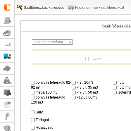
Szállítóeszköz keresése
Hozzátenni egy szállítóeszközt
Szállítóeszkö
ponyvás teherautó 82-
< 2t, 20m3
hűtő
92 m³
< 3.5 t, 35 m3
hűtő mul
mega 100 m3
< 7.5 t, 50 m3
izotermi
ponyvás teherautó
<12.5t, 60m3
120 m3
Súly:
Térfogat:
Hosszúság: