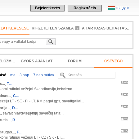
magyar
Bejelentkezés
Regisztráció
ALAT KERESÉSE
KIFIZETETLEN SZÁMLA
A TARTOZÁS BEHAJTÁSA
KERESÉSI ELŐZMÉNYEK
GYORS AJÁNLAT
FÓRUM
CSEVEGŐ
olsó
ma
3 nap
7 nap múlva
s...
,
T...
škomi ratiniai vežėjai Skandinavija,kekviena...
inas...
,
C...
zeju LT - SE - FI - LT. KM pagal gps, savaitgaliai...
orija...
,
D...
 savaitiniai/dviejų/trijų savaičių ratai...
tis...
,
R...
daugas...
,
F...
komi ratiniai vežėjai LT - CZ / SK - LT,...