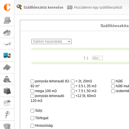
Szállítóeszköz keresése
Hozzátenni egy szállítóeszközt
Szállítóeszkö
ponyvás teherautó 82-
< 2t, 20m3
hűtő
92 m³
< 3.5 t, 35 m3
hűtő mul
mega 100 m3
< 7.5 t, 50 m3
izotermi
ponyvás teherautó
<12.5t, 60m3
120 m3
Súly:
Térfogat:
Hosszúság: