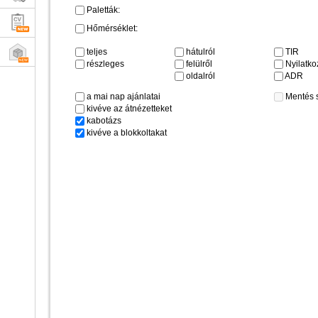
Paletták:
Hőmérséklet:
teljes
hátulról
TIR
részleges
felülről
Nyilatkoz
oldalról
ADR
a mai nap ajánlatai
Mentés 
kivéve az átnézetteket
kabotázs
kivéve a blokkoltakat