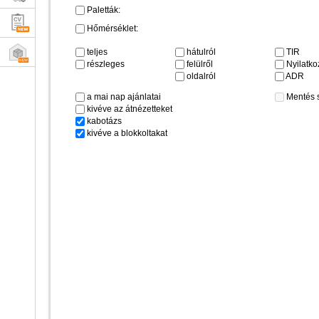
Paletták:
Hőmérséklet:
teljes
hátulról
TIR
részleges
felülről
Nyilatkoz
oldalról
ADR
a mai nap ajánlatai
Mentés 
kivéve az átnézetteket
kabotázs
kivéve a blokkoltakat