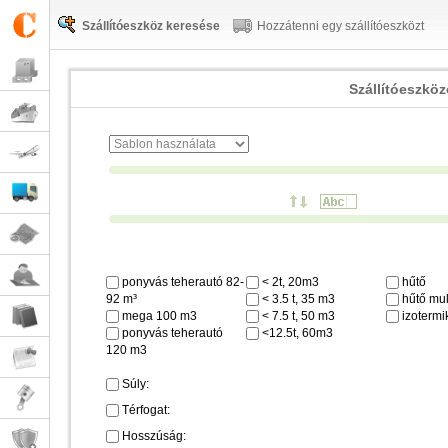
Szállítóeszköz keresése
Hozzátenni egy szállítóeszközt
Szállítóeszkö
ponyvás teherautó 82-
< 2t, 20m3
hűtő
92 m³
< 3.5 t, 35 m3
hűtő mul
mega 100 m3
< 7.5 t, 50 m3
izotermi
ponyvás teherautó
<12.5t, 60m3
120 m3
Súly:
Térfogat:
Hosszúság: